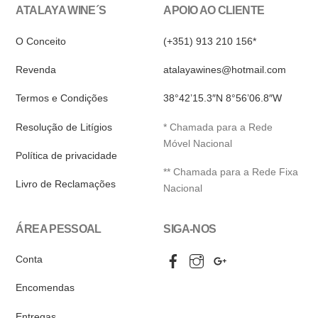
ATALAYA WINE´S
APOIO AO CLIENTE
O Conceito
(+351) 913 210 156*
Revenda
atalayawines@hotmail.com
Termos e Condições
38°42’15.3″N 8°56’06.8″W
Resolução de Litígios
* Chamada para a Rede
Móvel Nacional
Política de privacidade
** Chamada para a Rede Fixa
Livro de Reclamações
Nacional
ÁREA PESSOAL
SIGA-NOS
Facebook
Instagram
Google
Conta
My
Business
Encomendas
Entregas