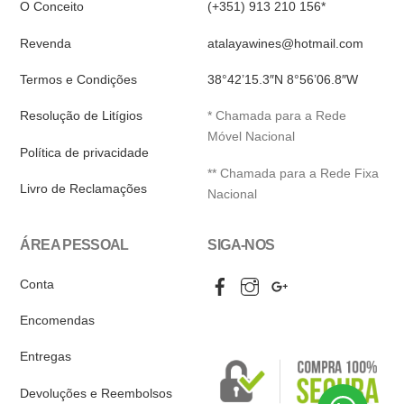
O Conceito
(+351) 913 210 156*
Revenda
atalayawines@hotmail.com
Termos e Condições
38°42’15.3″N 8°56’06.8″W
Resolução de Litígios
* Chamada para a Rede
Móvel Nacional
Política de privacidade
** Chamada para a Rede Fixa
Livro de Reclamações
Nacional
ÁREA PESSOAL
SIGA-NOS
Facebook
Instagram
Google
Conta
My
Business
Encomendas
Entregas
Devoluções e Reembolsos