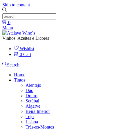
Skip to content
0
Menu
Vinhos, Azeites e Licores
Wishlist
0
Cart
Search
Home
Tintos
Alentejo
Dão
Douro
Setúbal
Algarve
Beira Interior
Tejo
Lisboa
Trás-os-Montes