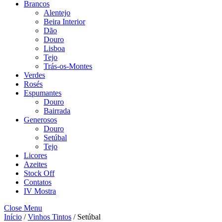
Brancos
Alentejo
Beira Interior
Dão
Douro
Lisboa
Tejo
Trás-os-Montes
Verdes
Rosés
Espumantes
Douro
Bairrada
Generosos
Douro
Setúbal
Tejo
Licores
Azeites
Stock Off
Contatos
IV Mostra
Close Menu
Início
/
Vinhos Tintos
/ Setúbal