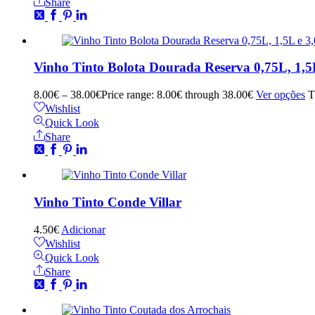
Share
Vinho Tinto Bolota Dourada Reserva 0,75L, 1,5
8.00
€
–
38.00
€
Price range: 8.00€ through 38.00€
Ver opções
T
Wishlist
Quick Look
Share
Vinho Tinto Conde Villar
4.50
€
Adicionar
Wishlist
Quick Look
Share