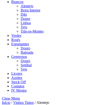
Brancos
Alentejo
Beira Interior
Dão
Douro
Lisboa
Tejo
Trás-os-Montes
Verdes
Rosés
Espumantes
Douro
Bairrada
Generosos
Douro
Setúbal
Tejo
Licores
Azeites
Stock Off
Contatos
IV Mostra
Close Menu
Início
/
Vinhos Tintos
/ Alentejo