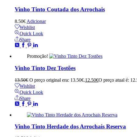
Vinho Tinto Coutada dos Arrochais
8.50
€
Adicionar
Wishlist
Quick Look
Share
Promoção!
Vinho Tinto Dez Tostões
13.50
€
O preço original era: 13.50€.
12.50
€
O preço atual é: 12
Wishlist
Quick Look
Share
Vinho Tinto Herdade dos Arrochais Reserva