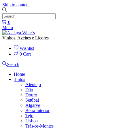
Skip to content
0
Menu
Vinhos, Azeites e Licores
Wishlist
0
Cart
Search
Home
Tintos
Alentejo
Dão
Douro
Setúbal
Algarve
Beira Interior
Tejo
Lisboa
Trás-os-Montes