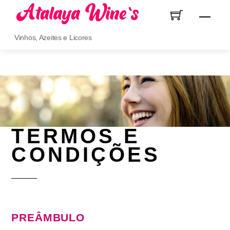
Skip
Men
to
content
Vinhos, Azeites e Licores
TERMOS E
CONDIÇÕES
PREÂMBULO