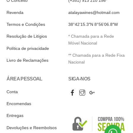
O Conceito
(+351) 913 210 156*
Revenda
atalayawines@hotmail.com
Termos e Condições
38°42’15.3″N 8°56’06.8″W
Resolução de Litígios
* Chamada para a Rede
Móvel Nacional
Política de privacidade
** Chamada para a Rede Fixa
Livro de Reclamações
Nacional
ÁREA PESSOAL
SIGA-NOS
Facebook
Instagram
Google
Conta
My
Business
Encomendas
Entregas
Devoluções e Reembolsos