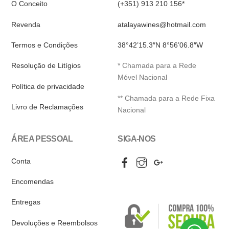
O Conceito
(+351) 913 210 156*
Revenda
atalayawines@hotmail.com
Termos e Condições
38°42’15.3″N 8°56’06.8″W
Resolução de Litígios
* Chamada para a Rede
Móvel Nacional
Política de privacidade
** Chamada para a Rede Fixa
Livro de Reclamações
Nacional
ÁREA PESSOAL
SIGA-NOS
Facebook
Instagram
Google
Conta
My
Business
Encomendas
Entregas
Devoluções e Reembolsos