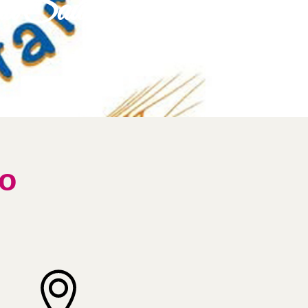
 da Saúde e Bem-Estar
to
Icon