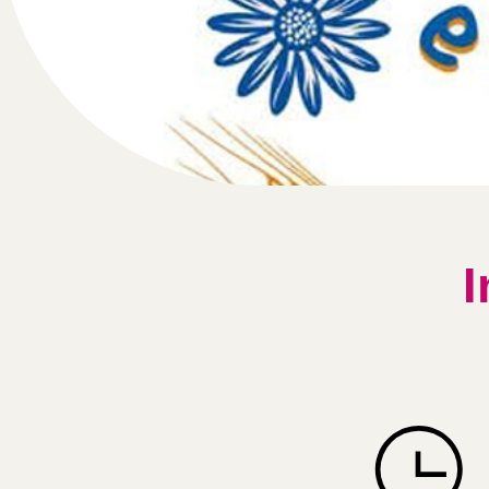
I
icon