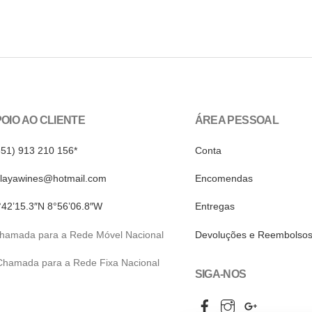
OIO AO CLIENTE
ÁREA PESSOAL
351) 913 210 156*
Conta
alayawines@hotmail.com
Encomendas
°42’15.3″N 8°56’06.8″W
Entregas
Chamada para a Rede Móvel Nacional
Devoluções e Reembolso
 Chamada para a Rede Fixa Nacional
SIGA-NOS
Facebook
Instagram
Google
My