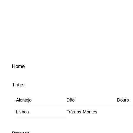
Skip
to
content
Home
Tintos
Alentejo
Dão
Douro
Lisboa
Trás-os-Montes