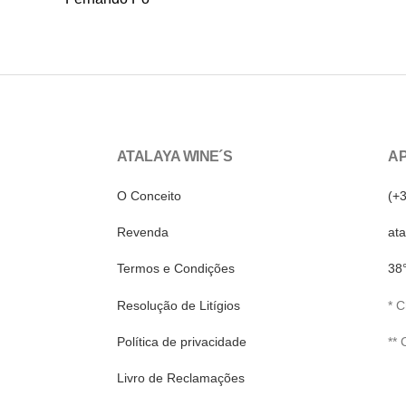
ATALAYA WINE´S
AP
O Conceito
(+
Revenda
at
Termos e Condições
38
Resolução de Litígios
* 
Política de privacidade
**
Livro de Reclamações