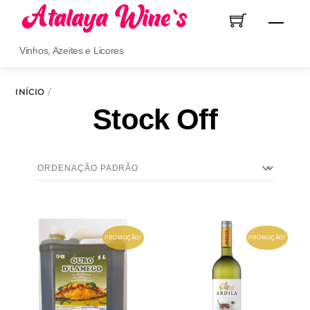
Skip
Men
to
content
Vinhos, Azeites e Licores
INÍCIO
Stock Off
PROMOÇÃO!
PROMOÇÃO!