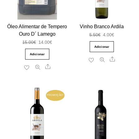
Óleo Alimentar de Tempero
Vinho Branco Ardila
Ouro D´ Lamego
O
O
5.50
€
4.00
€
O
O
15.00
€
14.00
€
preço
preço
Adicionar
preço
preço
original
atual
Adicionar
Share
original
atual
era:
é:
Share
era:
é:
5.50€.
4.00€.
15.00€.
14.00€.
PROMOÇÃO!