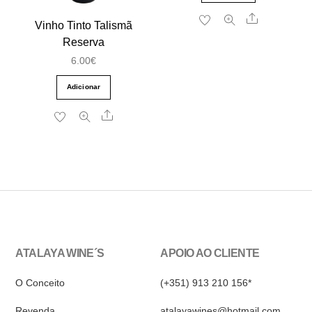
the
Share
Vinho Tinto Talismã
product
Reserva
page
6.00
€
Adicionar
Share
ATALAYA WINE´S
APOIO AO CLIENTE
O Conceito
(+351) 913 210 156*
Revenda
atalayawines@hotmail.com