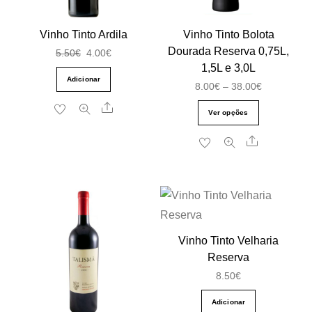
Vinho Tinto Ardila
Vinho Tinto Bolota
Dourada Reserva 0,75L,
O
O
5.50
€
4.00
€
1,5L e 3,0L
preço
preço
Adicionar
Price
8.00
€
–
38.00
€
original
atual
range:
Share
This
era:
é:
Ver opções
8.00€
product
5.50€.
4.00€.
Share
through
has
38.00€
multiple
variants.
The
options
Vinho Tinto Velharia
may
Reserva
be
8.50
€
chosen
on
Adicionar