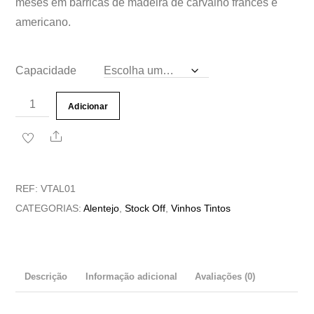
meses em barricas de madeira de carvalho francês e
americano.
Capacidade
Quantidade
Adicionar
de
Share
Vinho
Tinto
Bolota
REF:
VTAL01
Dourada
CATEGORIAS:
Alentejo
,
Stock Off
,
Vinhos Tintos
Reserva
0,75L,
1,5L
Descrição
Informação adicional
Avaliações (0)
e
3,0L