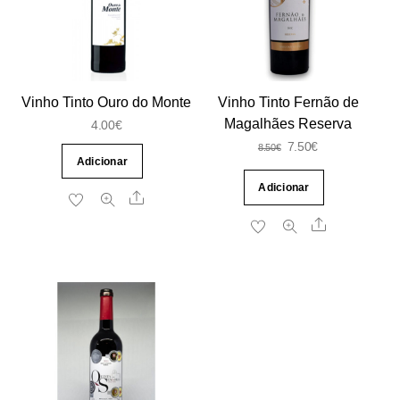
Vinho Tinto Ouro do Monte
Vinho Tinto Fernão de
Magalhães Reserva
4.00
€
O
O
7.50
€
8.50
€
Adicionar
preço
preço
Adicionar
Share
original
atual
era:
é:
Share
8.50€.
7.50€.