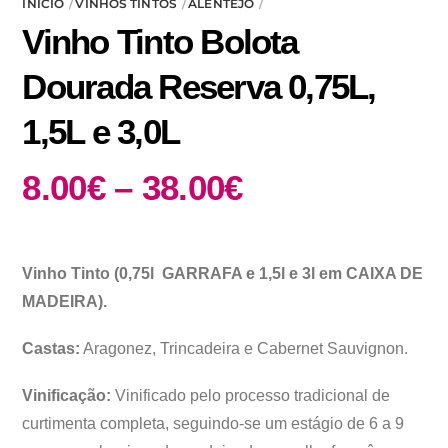
INÍCIO
VINHOS TINTOS
ALENTEJO
Vinho Tinto Bolota
Dourada Reserva 0,75L,
1,5L e 3,0L
Price
8.00
€
–
38.00
€
range:
8.00€
through
Vinho Tinto (0,75l GARRAFA e 1,5l e 3l em CAIXA DE
38.00€
MADEIRA).
Castas:
Aragonez, Trincadeira e Cabernet Sauvignon.
Vinificação:
Vinificado pelo processo tradicional de
curtimenta completa, seguindo-se um estágio de 6 a 9