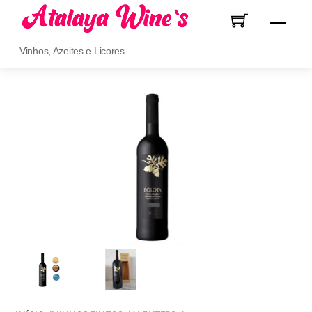
Skip
Men
to
content
Vinhos, Azeites e Licores