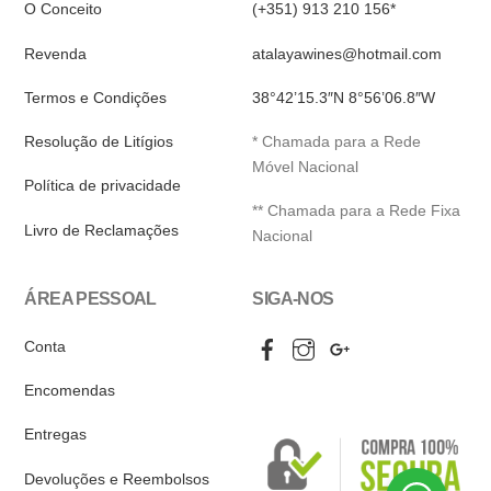
O Conceito
(+351) 913 210 156*
Revenda
atalayawines@hotmail.com
Termos e Condições
38°42’15.3″N 8°56’06.8″W
Resolução de Litígios
* Chamada para a Rede
Móvel Nacional
Política de privacidade
** Chamada para a Rede Fixa
Livro de Reclamações
Nacional
ÁREA PESSOAL
SIGA-NOS
Facebook
Instagram
Google
Conta
My
Business
Encomendas
Entregas
Devoluções e Reembolsos