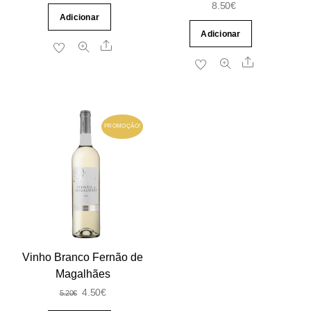
8.50
€
Adicionar
Adicionar
Share
Share
PROMOÇÃO!
Vinho Branco Fernão de
Magalhães
O
O
4.50
€
5.20
€