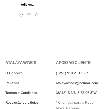
preço
preço
Adicionar
original
atual
era:
é:
Share
5.20€.
4.50€.
ATALAYA WINE´S
APOIO AO CLIENTE
O Conceito
(+351) 913 210 156*
Revenda
atalayawines@hotmail.com
Termos e Condições
38°42’15.3″N 8°56’06.8″W
Resolução de Litígios
* Chamada para a Rede
Móvel Nacional