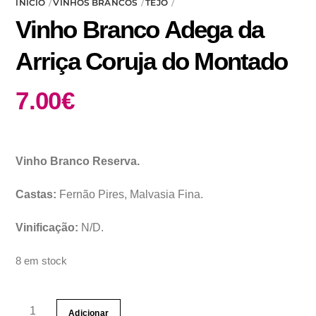
INÍCIO
VINHOS BRANCOS
TEJO
Vinho Branco Adega da
Arriça Coruja do Montado
7.00
€
Vinho Branco Reserva.
Castas:
Fernão Pires, Malvasia Fina.
Vinificação:
N/D.
8 em stock
Quantidade
Adicionar