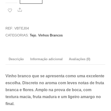
de
Share
Vinho
Branco
Adega
REF:
VBTEJ04
da
CATEGORIAS:
Tejo
,
Vinhos Brancos
Arriça
Coruja
do
Descrição
Informação adicional
Avaliações (0)
Montado
Vinho branco que se apresenta como uma excelente
escolha
. Discreto no aroma com leves notas de fruta
branca e flores. Amplo na prova de boca, com
textura macia, fruta madura e um ligeiro amargo no
final.