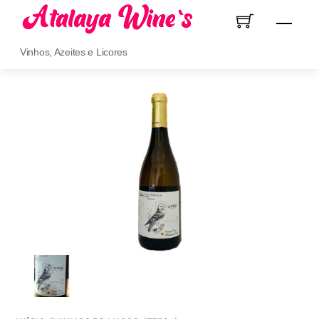
Skip
Men
to
content
Vinhos, Azeites e Licores