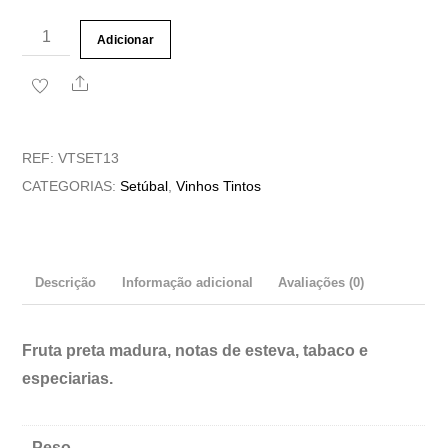
Quantidade
Adicionar
de
Share
Vinho
Tinto
Quinta
REF:
VTSET13
do
CATEGORIAS:
Setúbal
,
Vinhos Tintos
Alcube
Trincadeira
Descrição
Informação adicional
Avaliações (0)
Fruta preta madura, notas de esteva, tabaco e
especiarias.
Peso