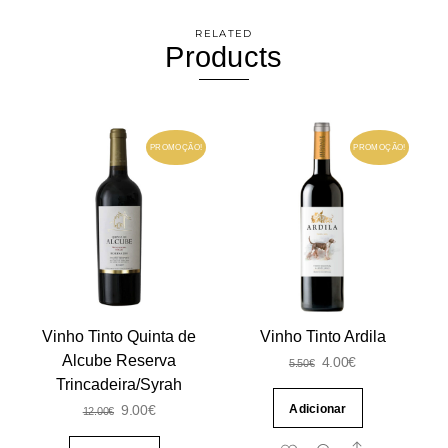
RELATED
Products
PROMOÇÃO!
PROMOÇÃO!
Vinho Tinto Quinta de
Vinho Tinto Ardila
Alcube Reserva
O
O
4.00
€
5.50
€
Trincadeira/Syrah
preço
preço
Adicionar
O
O
9.00
€
12.00
€
original
atual
preço
preço
era:
é: