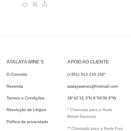
Share
ATALAYA WINE´S
APOIO AO CLIENTE
O Conceito
(+351) 913 210 156*
Revenda
atalayawines@hotmail.com
Termos e Condições
38°42’15.3″N 8°56’06.8″W
Resolução de Litígios
* Chamada para a Rede
Móvel Nacional
Política de privacidade
** Chamada para a Rede Fixa