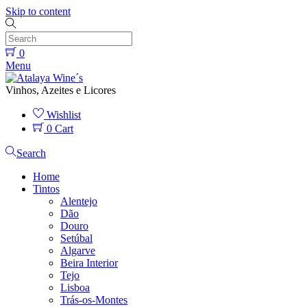
Skip to content
0
Menu
Vinhos, Azeites e Licores
Wishlist
0
Cart
Search
Home
Tintos
Alentejo
Dão
Douro
Setúbal
Algarve
Beira Interior
Tejo
Lisboa
Trás-os-Montes