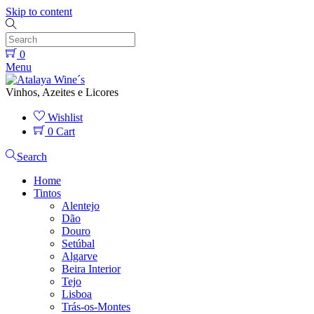
Skip to content
0
Menu
Vinhos, Azeites e Licores
Wishlist
0
Cart
Search
Home
Tintos
Alentejo
Dão
Douro
Setúbal
Algarve
Beira Interior
Tejo
Lisboa
Trás-os-Montes