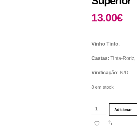
Superior
13.00
€
Vinho Tinto.
Castas:
Tinta-Roriz,
Vinificação:
N/D
8 em stock
Quantidade
Adicionar
de
Share
Tinto
Quinta