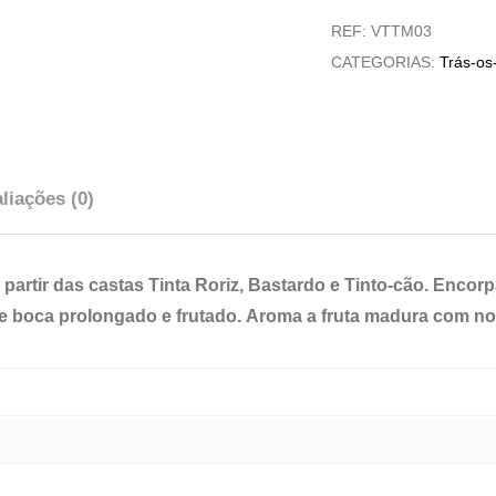
das
REF:
VTTM03
Corriças
CATEGORIAS:
Trás-os
Superior
liações (0)
 a partir das castas Tinta Roriz, Bastardo e Tinto-cão. En
 de boca prolongado e frutado. Aroma a fruta madura com not