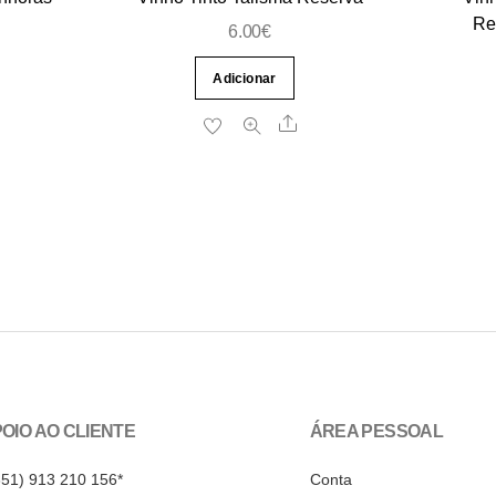
Re
6.00
€
Adicionar
Share
re
OIO AO CLIENTE
ÁREA PESSOAL
351) 913 210 156*
Conta