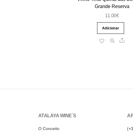
Grande Reserva
11.00
€
Adicionar
Sha
ATALAYA WINE´S
AP
O Conceito
(+