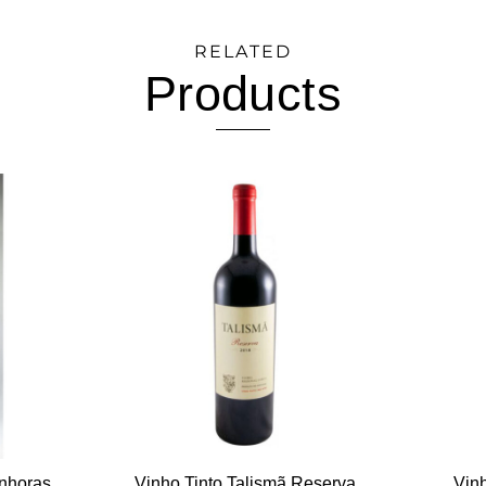
RELATED
Products
enhoras
Vinho Tinto Talismã Reserva
Vinh