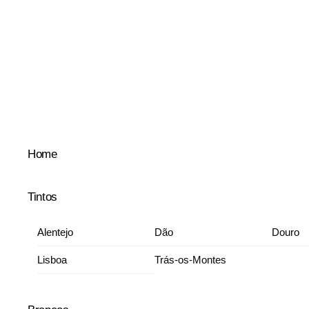
Skip
to
content
Home
Tintos
Alentejo
Dão
Douro
Lisboa
Trás-os-Montes