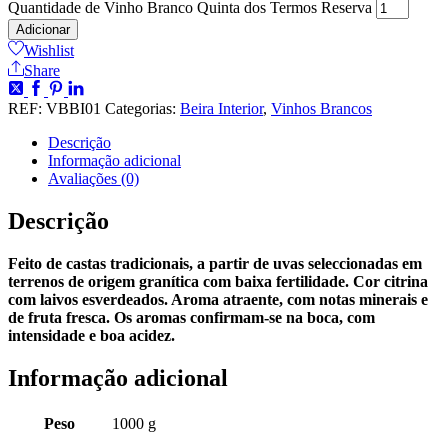
Quantidade de Vinho Branco Quinta dos Termos Reserva
Adicionar
Wishlist
Share
REF:
VBBI01
Categorias:
Beira Interior
,
Vinhos Brancos
Descrição
Informação adicional
Avaliações (0)
Descrição
Feito de castas tradicionais, a partir de uvas
seleccionadas em
terrenos de origem granítica com baixa
fertilidade. Cor citrina
com laivos esverdeados. Aroma atraente, com notas minerais e
de fruta fresca. Os aromas confirmam-se na boca, com
intensidade e boa acidez.
Informação adicional
Peso
1000 g