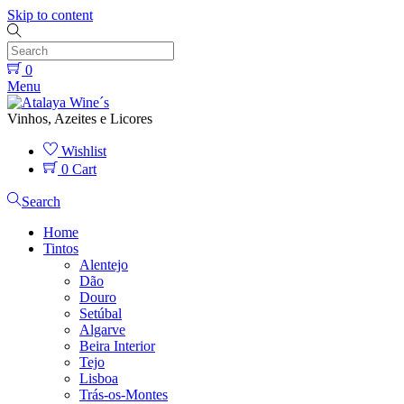
Skip to content
0
Menu
Vinhos, Azeites e Licores
Wishlist
0
Cart
Search
Home
Tintos
Alentejo
Dão
Douro
Setúbal
Algarve
Beira Interior
Tejo
Lisboa
Trás-os-Montes