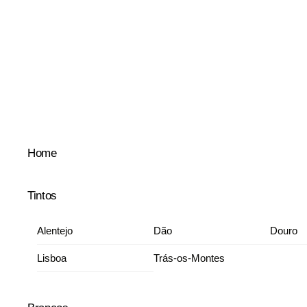
Skip
to
content
Home
Tintos
Alentejo
Dão
Douro
Lisboa
Trás-os-Montes