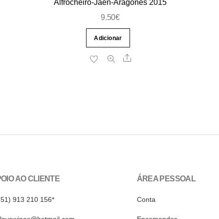
Alfrocheiro-Jaen-Aragonês 2015
9.50
€
Adicionar
re
Share
OIO AO CLIENTE
ÁREA PESSOAL
351) 913 210 156*
Conta