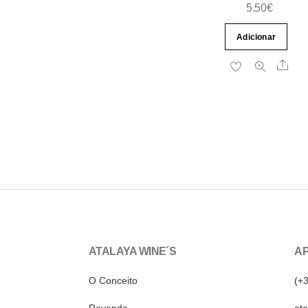
5.50
€
Adicionar
Sha
ATALAYA WINE´S
AP
O Conceito
(+