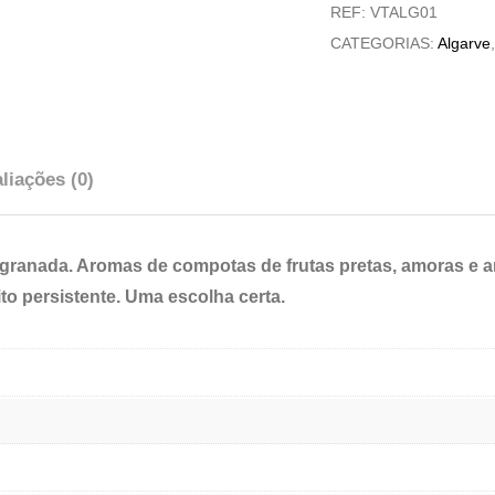
REF:
VTALG01
da
CATEGORIAS:
Algarve
Tor
Syrah
liações (0)
granada. Aromas de compotas de frutas pretas, amoras e am
to persistente. Uma escolha certa.