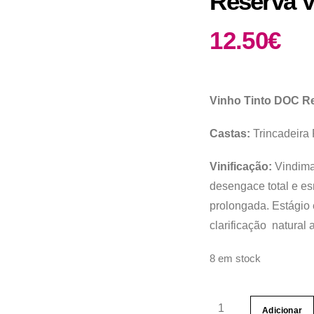
Reserva V
12.50
€
Vinho Tinto DOC R
Castas:
Trincadeira 
Vinificação:
Vindima
desengace total e e
prolongada. Estágio 
clarificação natural 
8 em stock
Quantidade
Adicionar