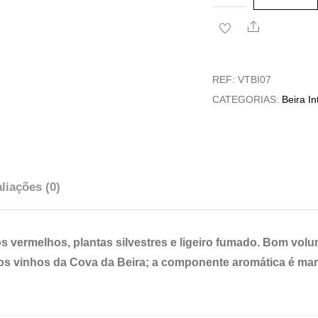
de
Share
Vinho
Tinto
Quinta
REF:
VTBI07
dos
CATEGORIAS:
Beira In
Termos
Reserva
Vinhas
Velhas
liações (0)
os vermelhos, plantas silvestres e ligeiro fumado.
Bom volum
dos vinhos
da Cova da Beira; a componente aromática é ma