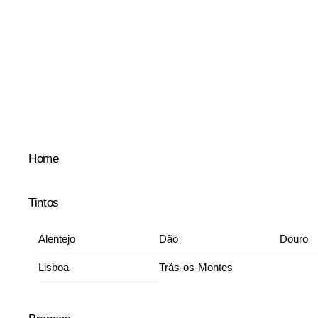
Skip
to
content
Home
Tintos
Alentejo
Dão
Douro
Lisboa
Trás-os-Montes