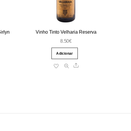
irlyn
Vinho Tinto Velharia Reserva
8.50
€
Adicionar
re
Share