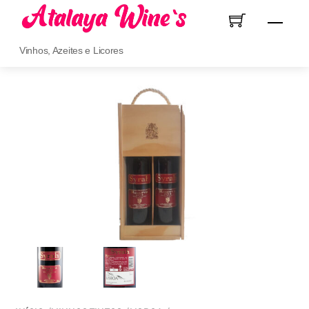
Skip
Men
to
content
Vinhos, Azeites e Licores