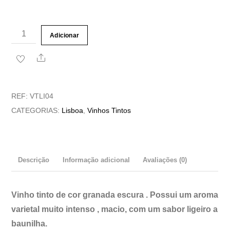
Quantidade
Adicionar
de
Share
Vinho
Tinto
Syrah
REF:
VTLI04
Reserva
CATEGORIAS:
Lisboa
,
Vinhos Tintos
2
Garrafas
Caixa
Descrição
Informação adicional
Avaliações (0)
de
Madeira
Vinho tinto de cor granada escura . Possui um aroma
varietal muito intenso , macio, com um sabor ligeiro a
baunilha.