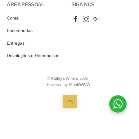
ÁREA PESSOAL
SIGA-NOS
Facebook
Instagram
Google
Conta
My
Business
Encomendas
Entregas
Devoluções e Reembolsos
©
Atalaya Wine´s
2026
Powered by
MontiWWW
Back
to
top