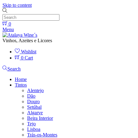
Skip to content
0
Menu
Vinhos, Azeites e Licores
Wishlist
0
Cart
Search
Home
Tintos
Alentejo
Dão
Douro
Setúbal
Algarve
Beira Interior
Tejo
Lisboa
Trás-os-Montes