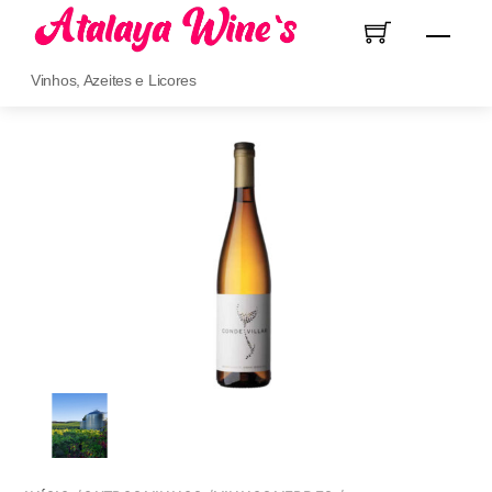
Skip
Men
to
content
Vinhos, Azeites e Licores