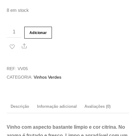
8 em stock
Quantidade
Adicionar
de
Share
Vinho
Verde
Conde
REF:
VV05
Vilar
CATEGORIA:
Vinhos Verdes
Branco
Descrição
Informação adicional
Avaliações (0)
Vinho com aspecto bastante límpio e cor citrina. No
aroma é frutado e fresco. Limpo e agradável com um