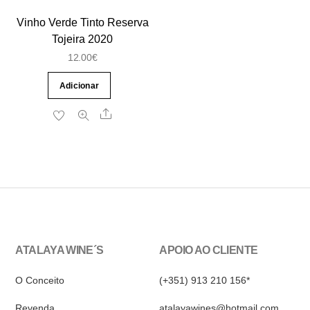
Vinho Verde Tinto Reserva
Tojeira 2020
12.00
€
Adicionar
Share
ATALAYA WINE´S
APOIO AO CLIENTE
O Conceito
(+351) 913 210 156*
Revenda
atalayawines@hotmail.com