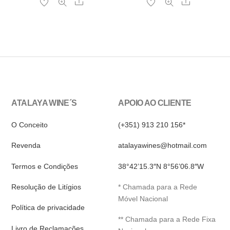
Share
Share
ATALAYA WINE´S
APOIO AO CLIENTE
O Conceito
(+351) 913 210 156*
Revenda
atalayawines@hotmail.com
Termos e Condições
38°42’15.3″N 8°56’06.8″W
Resolução de Litígios
* Chamada para a Rede
Móvel Nacional
Política de privacidade
** Chamada para a Rede Fixa
Livro de Reclamações