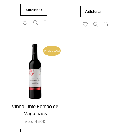
preço
preço
Adicionar
Adicionar
original
atual
Share
era:
é:
Share
12.00€.
9.00€.
PROMOÇÃO!
Vinho Tinto Fernão de
Magalhães
O
O
4.50
€
5.20
€
preço
preço