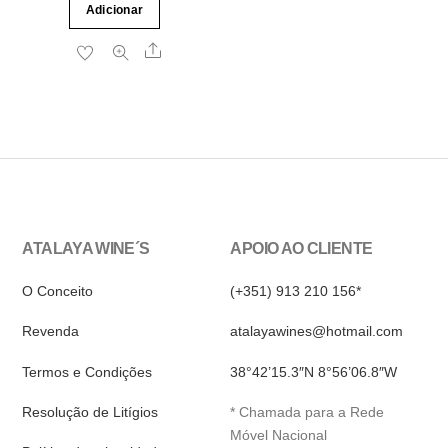
Adicionar
original
atual
era:
é:
Share
5.20€.
4.50€.
ATALAYA WINE´S
APOIO AO CLIENTE
O Conceito
(+351) 913 210 156*
Revenda
atalayawines@hotmail.com
Termos e Condições
38°42’15.3″N 8°56’06.8″W
Resolução de Litígios
* Chamada para a Rede
Móvel Nacional