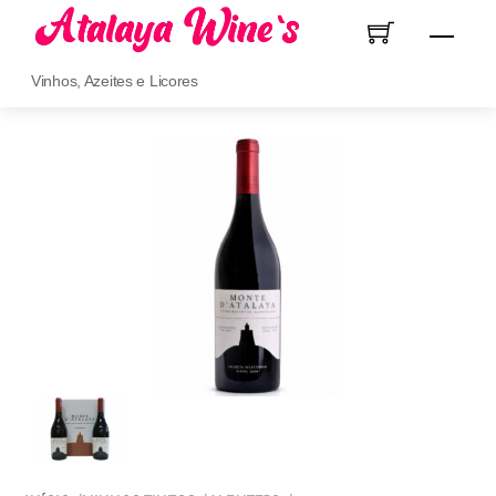
Skip
Men
to
content
Vinhos, Azeites e Licores