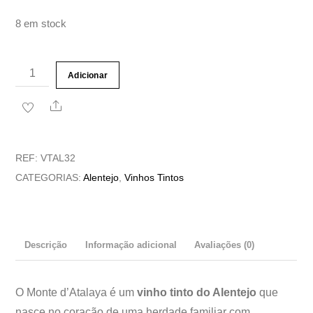
8 em stock
Quantidade
Adicionar
de
Share
Vinho
Tinto
Monte
REF:
VTAL32
D'Atalaya
CATEGORIAS:
Alentejo
,
Vinhos Tintos
Descrição
Informação adicional
Avaliações (0)
O Monte d’Atalaya é um
vinho tinto do Alentejo
que
nasce no coração de uma herdade familiar com