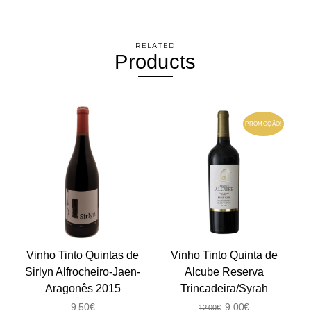
RELATED
Products
PROMOÇÃO!
Vinho Tinto Quintas de
Vinho Tinto Quinta de
Sirlyn Alfrocheiro-Jaen-
Alcube Reserva
Aragonês 2015
Trincadeira/Syrah
O
O
9.50
€
9.00
€
12.00
€