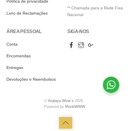
Política de privacidade
** Chamada para a Rede Fixa
Livro de Reclamações
Nacional
ÁREA PESSOAL
SIGA-NOS
Facebook
Instagram
Google
Conta
My
Business
Encomendas
Entregas
Devoluções e Reembolsos
©
Atalaya Wine´s
2026
Powered by
MontiWWW
Back