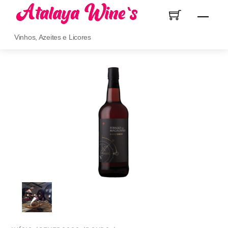
Skip
Men
to
content
Vinhos, Azeites e Licores