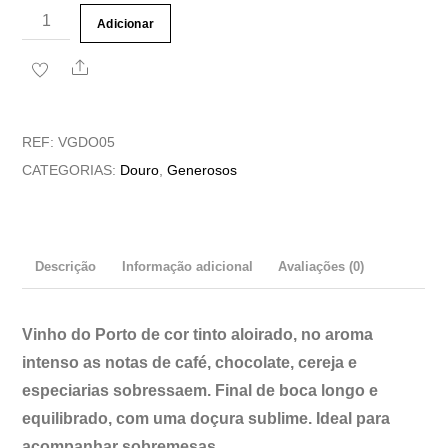
Quantidade
Adicionar
de
Share
Porto
Tawny
Fernão
REF:
VGDO05
de
CATEGORIAS:
Douro
,
Generosos
Magalhães
Descrição
Informação adicional
Avaliações (0)
Vinho do Porto de cor tinto aloirado, no aroma
intenso as notas de café, chocolate, cereja e
especiarias sobressaem. Final de boca longo e
equilibrado, com uma doçura sublime. Ideal para
acompanhar sobremesas.