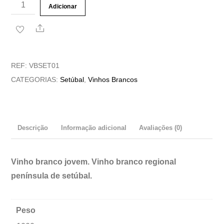
Quantidade
Adicionar
de
Share
Vinho
Branco
Quinta
REF:
VBSET01
de
CATEGORIAS:
Setúbal
,
Vinhos Brancos
Alcube
Descrição
Informação adicional
Avaliações (0)
Vinho branco jovem. Vinho branco regional
península de setúbal.
Peso