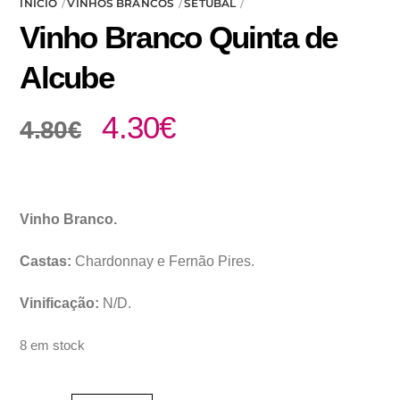
INÍCIO
VINHOS BRANCOS
SETÚBAL
Vinho Branco Quinta de
Alcube
O
O
4.30
€
4.80
€
preço
preço
original
atual
era:
é:
4.80€.
4.30€.
Vinho Branco.
Castas:
Chardonnay e Fernão Pires.
Vinificação:
N/D.
8 em stock