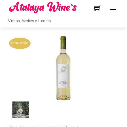
Skip
Men
to
content
Vinhos, Azeites e Licores
PROMOÇÃO!